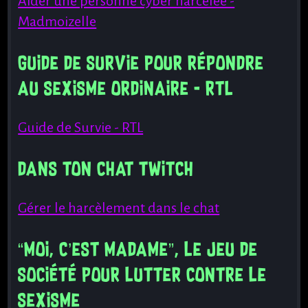
Aider une personne cyber harcelée -
Madmoizelle
Guide de survie pour répondre
au sexisme ordinaire - RTL
Accueil
Guide de Survie - RTL
Blog
Documentation
Dans ton chat twitch
Nous
contacter
Nous
Gérer le harcèlement dans le chat
soutenir
Hauts
“Moi, c’est Madame”, le jeu de
Faits
société pour lutter contre le
C'est
quoi
sexisme