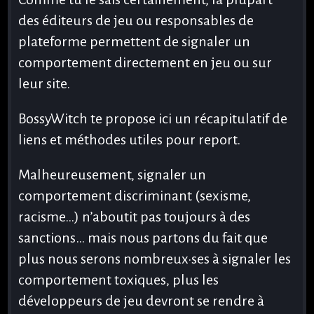
Le
des éditeurs de jeu ou responsables de
collectif
Notre
plateforme permettent de signaler un
offre
comportement directement en jeu ou sur
Witch
leur site.
?
Nos
allié.e.s
BossyWitch te propose ici un récapitulatif de
liens et méthodes utiles pour report.
Nos
garanties
Malheureusement, signaler un
Mentions
comportement discriminant (sexisme,
légales
racisme…) n’aboutit pas toujours à des
Connecte-
sanctions… mais nous partons du fait que
toi
plus nous serons nombreux·ses à signaler les
comportement toxiques, plus les
Rejoins-
développeurs de jeu devront se rendre à
nous !