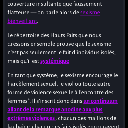
couverture insultante que faussement
offre
Witch
flatteuse — on parle alors de
sexisme
?
bienveillant
.
Nos
allié.e.s
Le répertoire des Hauts Faits que nous
Nos
dressons ensemble prouve que le sexisme
garanties
n’est pas seulement le fait d’individus isolés,
Mentions
mais qu’il est
systémique
.
légales
En tant que système, le sexisme encourage le
Connecte-
harcèlement sexuel, le viol ou toute autre
toi
forme de violence sexuelle à l'encontre des
Rejoins-
femmes*. Il s’inscrit donc dans
un continuum
nous !
allant de la remarque anodine aux plus
extrêmes violences
: chacun des maillons de
la chaîne, chacun des faits isolés encouragent