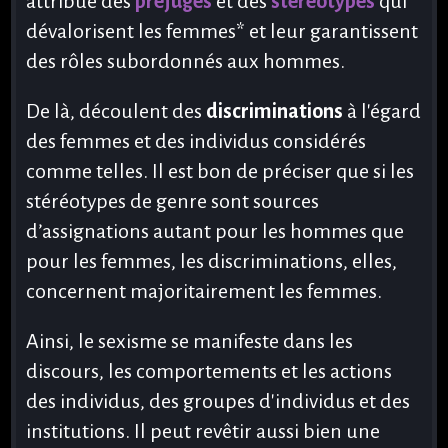
attribue des
préjugés
et des
stéréotypes
qui
utiles
dévalorisent les femmes* et leur garantissent
Proposer
un HF
des rôles subordonnés aux hommes.
Je suis
De là, découlent des
discriminations
à l'égard
victime
des femmes et des individus considérés
Nos
comme telles. Il est bon de préciser que si les
Pro
Tips
stéréotypes de genre sont sources
Infos
d’assignations autant pour les hommes que
juridiques
pour les femmes, les discriminations, elles,
Définitions
concernent majoritairement les femmes.
Qui
Ainsi, le sexisme se manifeste dans les
sommes-
nous ?
discours, les comportements et les actions
des individus, des groupes d'individus et des
Le
collectif
institutions. Il peut revêtir aussi bien une
Notre