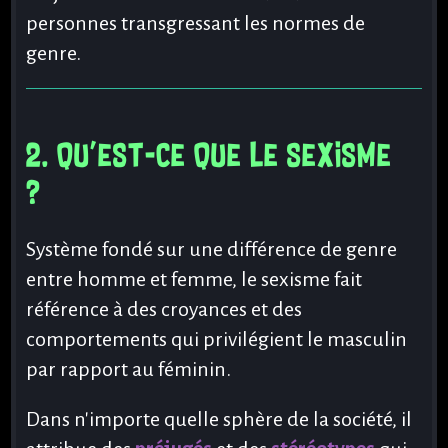
personnes transgressant les normes de
genre.
Accueil
Blog
2. Qu'est-ce que le sexisme
Documentation
Nous
?
contacter
Nous
Système fondé sur une différence de genre
soutenir
entre homme et femme, le sexisme fait
Hauts
référence à des croyances et des
Faits
comportements qui privilégient le masculin
C'est
par rapport au féminin.
quoi
un
HF ?
Dans n'importe quelle sphère de la société, il
Tutos